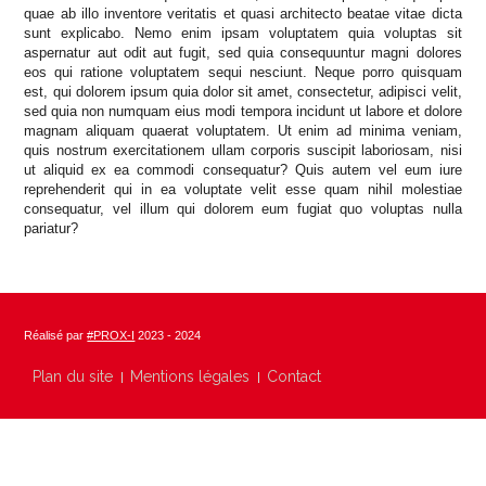
quae ab illo inventore veritatis et quasi architecto beatae vitae dicta
sunt explicabo. Nemo enim ipsam voluptatem quia voluptas sit
aspernatur aut odit aut fugit, sed quia consequuntur magni dolores
eos qui ratione voluptatem sequi nesciunt. Neque porro quisquam
est, qui dolorem ipsum quia dolor sit amet, consectetur, adipisci velit,
sed quia non numquam eius modi tempora incidunt ut labore et dolore
magnam aliquam quaerat voluptatem. Ut enim ad minima veniam,
quis nostrum exercitationem ullam corporis suscipit laboriosam, nisi
ut aliquid ex ea commodi consequatur? Quis autem vel eum iure
reprehenderit qui in ea voluptate velit esse quam nihil molestiae
consequatur, vel illum qui dolorem eum fugiat quo voluptas nulla
pariatur?
Réalisé par
#PROX-I
2023 - 2024
Plan du site
Mentions légales
Contact